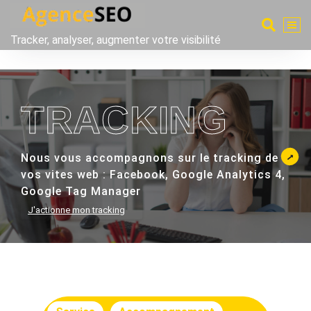
Tracker, analyser, augmenter votre visibilité
N
TRACKING
Nous vous accompagnons sur le tracking de
S
vos vites web : Facebook, Google Analytics 4,
Google Tag Manager
J'actionne mon tracking
er
er
on