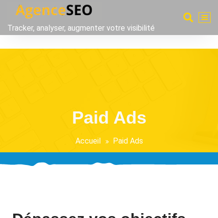
Tracker, analyser, augmenter votre visibilité
Paid Ads
Accueil
Paid Ads