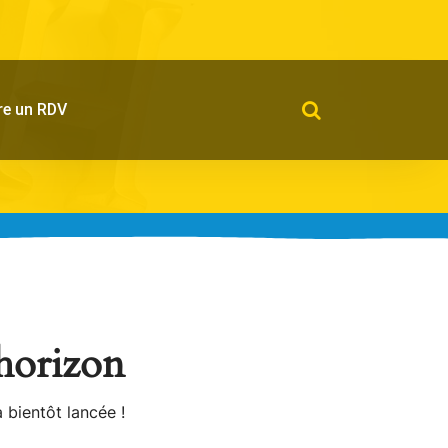
re un RDV
’horizon
 bientôt lancée !