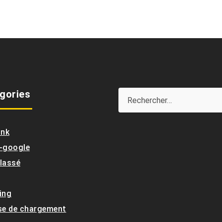
gories
ink
-google
lassé
ing
se de chargement