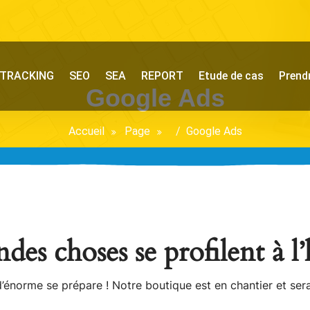
TRACKING
SEO
SEA
REPORT
Etude de cas
Prend
Google Ads
Accueil
Page
/
Google Ads
des choses se profilent à l
énorme se prépare ! Notre boutique est en chantier et sera