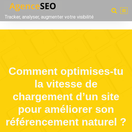
Aller
au
Tracker, analyser, augmenter votre visibilité
contenu
Comment optimises-tu
la vitesse de
chargement d’un site
pour améliorer son
référencement naturel ?